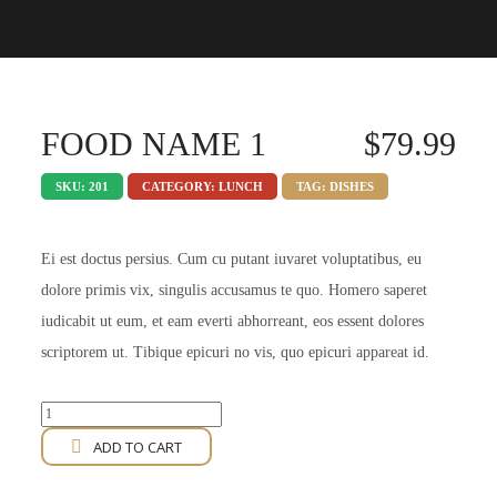
FOOD NAME 1
$
79.99
SKU:
201
CATEGORY:
LUNCH
TAG:
DISHES
Ei est doctus persius. Cum cu putant iuvaret voluptatibus, eu
dolore primis vix, singulis accusamus te quo. Homero saperet
iudicabit ut eum, et eam everti abhorreant, eos essent dolores
scriptorem ut. Tibique epicuri no vis, quo epicuri appareat id.
Food
Name
ADD TO CART
1
quantity