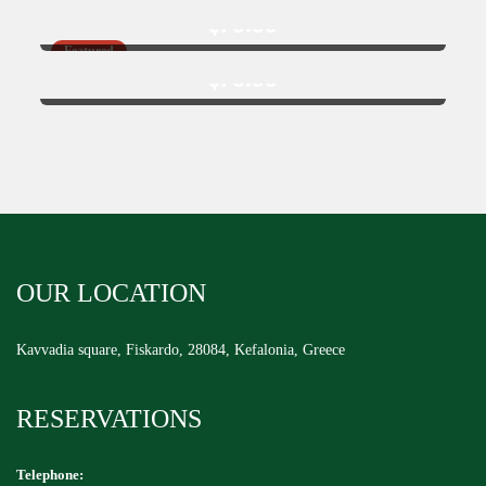
$
79.99
Food Name 5
Featured
$
79.99
OUR LOCATION
Kavvadia square, Fiskardo, 28084, Kefalonia, Greece
RESERVATIONS
Telephone: