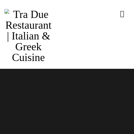
SHOP
Come & Taste
Home
Shop
Lunch
Food Name 1