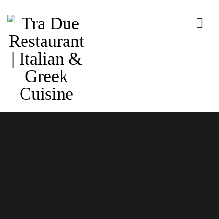
SHOP
Come & Taste
Home
Shop
Breakfast
Food Name 16