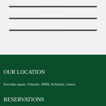
$
79.99
Food Name 15
$
79.99
Food Name 18
$
79.99
OUR LOCATION
Kavvadia square, Fiskardo, 28084, Kefalonia, Greece
RESERVATIONS