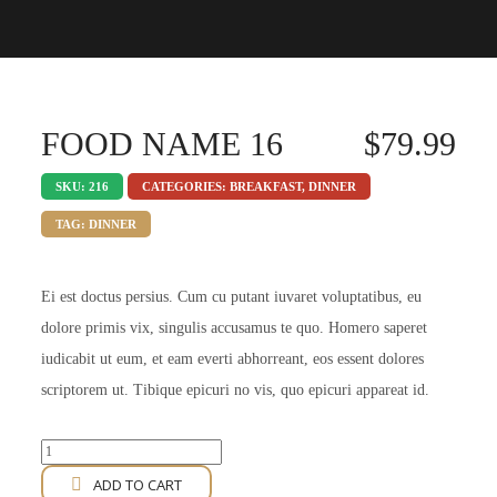
FOOD NAME 16
$
79.99
SKU:
216
CATEGORIES:
BREAKFAST
,
DINNER
TAG:
DINNER
Ei est doctus persius. Cum cu putant iuvaret voluptatibus, eu
dolore primis vix, singulis accusamus te quo. Homero saperet
iudicabit ut eum, et eam everti abhorreant, eos essent dolores
scriptorem ut. Tibique epicuri no vis, quo epicuri appareat id.
Food
Name
ADD TO CART
16